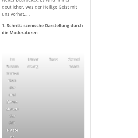
deutlicher, was der Heilige Geist mit
uns vorhat…..
1. Schritt: szenische Darstellung durch
die Moderatoren
Im
Umar
Tanz
Gemei
Zusam
mung
nsam
menwi
rken
der
drei
Dimen
sionen
der
GCL
entste
ht