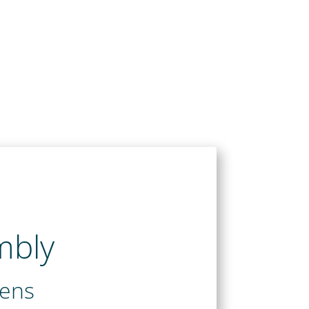
mbly
bens