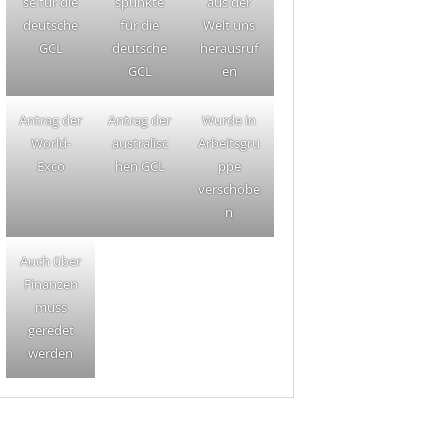
se für die
spunkte
aus der
deutsche
für die
Welt uns
GCL
deutsche
herausruf
GCL
en
Antrag der
Antrag der
Wurde in
World-
australisc
Arbeitsgru
Exco
hen GCL
ppe
verschobe
n
Auch über
Finanzen
muss
geredet
werden