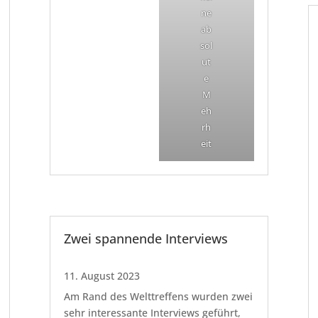
ne
ab
sol
ut
e
M
eh
rh
eit
Zwei spannende Interviews
11. August 2023
Am Rand des Welttreffens wurden zwei
sehr interessante Interviews geführt,