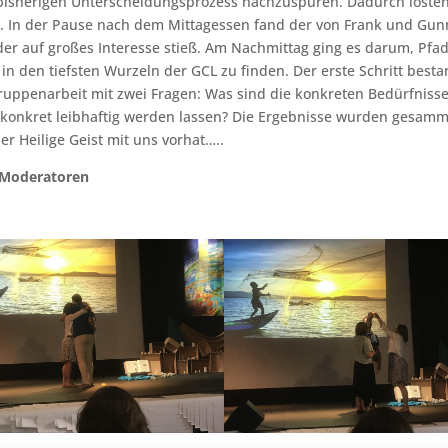
n bisherigen Unterscheidungsprozess nachzuspüren. Dadurch löste
n. In der Pause nach dem Mittagessen fand der von Frank und Gun
er auf großes Interesse stieß. Am Nachmittag ging es darum, Pfa
in den tiefsten Wurzeln der GCL zu finden. Der erste Schritt besta
Gruppenarbeit mit zwei Fragen: Was sind die konkreten Bedürfniss
n konkret leibhaftig werden lassen? Die Ergebnisse wurden gesam
er Heilige Geist mit uns vorhat…..
e Moderatoren