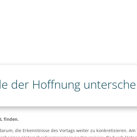
de der Hoffnung untersche
L finden.
arum, die Erkenntnisse des Vortags weiter zu konkretisieren. Am