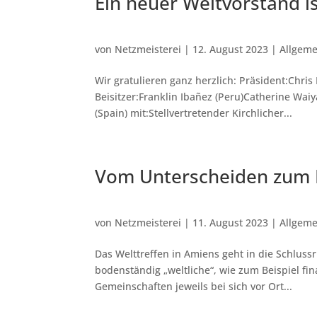
Ein neuer Weltvorstand i
von
Netzmeisterei
|
12. August 2023
|
Allgeme
Wir gratulieren ganz herzlich: Präsident:Chri
Beisitzer:Franklin Ibañez (Peru)Catherine Waiy
(Spain) mit:Stellvertretender Kirchlicher...
Vom Unterscheiden zum 
von
Netzmeisterei
|
11. August 2023
|
Allgeme
Das Welttreffen in Amiens geht in die Schluss
bodenständig „weltliche“, wie zum Beispiel fi
Gemeinschaften jeweils bei sich vor Ort...