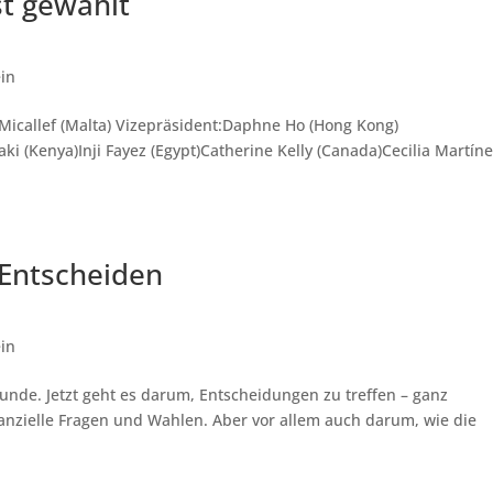
st gewählt
in
s Micallef (Malta) Vizepräsident:Daphne Ho (Hong Kong)
aki (Kenya)Inji Fayez (Egypt)Catherine Kelly (Canada)Cecilia Martín
Entscheiden
in
runde. Jetzt geht es darum, Entscheidungen zu treffen – ganz
nanzielle Fragen und Wahlen. Aber vor allem auch darum, wie die