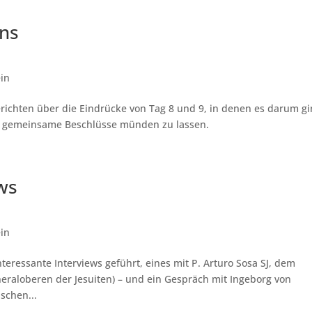
ens
in
richten über die Eindrücke von Tag 8 und 9, in denen es darum gi
e, gemeinsame Beschlüsse münden zu lassen.
ws
in
eressante Interviews geführt, eines mit P. Arturo Sosa SJ, dem
neraloberen der Jesuiten) – und ein Gespräch mit Ingeborg von
ischen...